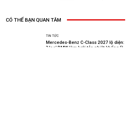
CÓ THỂ BẠN QUAN TÂM
TIN TỨC
Mercedes-Benz C-Class 2027 lộ diện:
‘Học’ BMW làm lưới tản nhiệt khổng lồ,
nhiều chi tiết thừa hưởng từ E-Class
và S-Class
TIN TỨC
BMW sắp khai tử X4 chạy xăng: Mẫu
SUV coupe trở lại dưới dạng xe điện,
chạy tới hơn 800 km mỗi lần sạc?
TIN TỨC