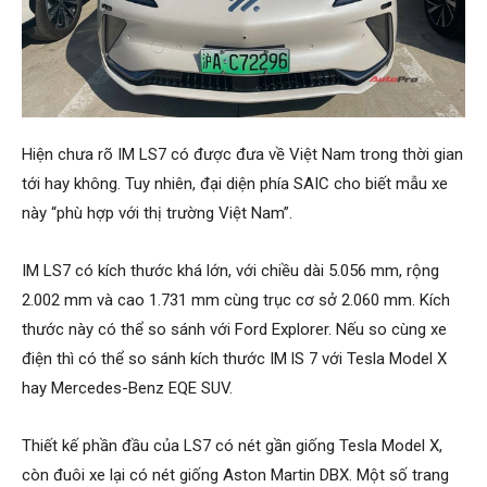
Hiện chưa rõ IM LS7 có được đưa về Việt Nam trong thời gian
tới hay không. Tuy nhiên, đại diện phía SAIC cho biết mẫu xe
này “phù hợp với thị trường Việt Nam”.
IM LS7 có kích thước khá lớn, với chiều dài 5.056 mm, rộng
2.002 mm và cao 1.731 mm cùng trục cơ sở 2.060 mm. Kích
thước này có thể so sánh với Ford Explorer. Nếu so cùng xe
điện thì có thể so sánh kích thước IM lS 7 với Tesla Model X
hay Mercedes-Benz EQE SUV.
Thiết kế phần đầu của LS7 có nét gần giống Tesla Model X,
còn đuôi xe lại có nét giống Aston Martin DBX. Một số trang