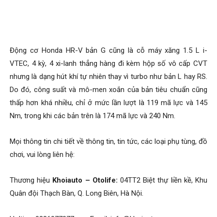
Động cơ Honda HR-V bản G cũng là cỗ máy xăng 1.5 L i-
VTEC, 4 kỳ, 4 xi-lanh thẳng hàng đi kèm hộp số vô cấp CVT
nhưng là dạng hút khí tự nhiên thay vì turbo như bản L hay RS.
Do đó, công suất và mô-men xoắn của bản tiêu chuẩn cũng
thấp hơn khá nhiều, chỉ ở mức lần lượt là 119 mã lực và 145
Nm, trong khi các bản trên là 174 mã lực và 240 Nm.
Mọi thông tin chi tiết về thông tin, tin tức, các loại phụ tùng, đồ
chơi, vui lòng liên hệ:
Thương hiệu
Khoiauto – Otolife:
04TT2 Biệt thự liền kề, Khu
Quân đội Thạch Bàn, Q. Long Biên, Hà Nội.