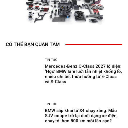
CÓ THỂ BẠN QUAN TÂM
TIN TỨC
Mercedes-Benz C-Class 2027 lộ diện:
‘Học’ BMW làm lưới tản nhiệt khổng lồ,
nhiều chi tiết thừa hưởng từ E-Class
và S-Class
TIN TỨC
BMW sắp khai tử X4 chạy xăng: Mẫu
SUV coupe trở lại dưới dạng xe điện,
chạy tới hơn 800 km mỗi lần sạc?