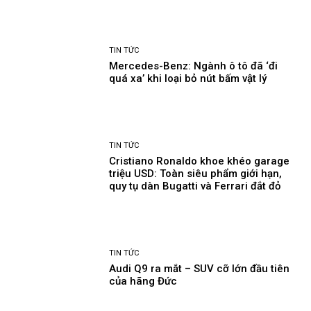
TIN TỨC
Mercedes-Benz: Ngành ô tô đã ‘đi
quá xa’ khi loại bỏ nút bấm vật lý
TIN TỨC
Cristiano Ronaldo khoe khéo garage
triệu USD: Toàn siêu phẩm giới hạn,
quy tụ dàn Bugatti và Ferrari đắt đỏ
TIN TỨC
Audi Q9 ra mắt – SUV cỡ lớn đầu tiên
của hãng Đức