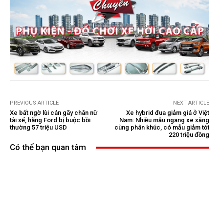
PREVIOUS ARTICLE
NEXT ARTICLE
Xe bất ngờ lùi cán gãy chân nữ
Xe hybrid đua giảm giá ở Việt
tài xế, hãng Ford bị buộc bồi
Nam: Nhiều mẫu ngang xe xăng
thường 57 triệu USD
cùng phân khúc, có mẫu giảm tới
220 triệu đồng
Có thể bạn quan tâm