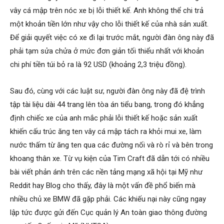
vây cá mập trên nóc xe bị lỗi thiết kế. Anh không thể chi trả
một khoản tiền lớn như vậy cho lỗi thiết kế của nhà sản xuất.
Để giải quyết việc có xe đi lại trước mắt, người đàn ông này đã
phải tạm sửa chửa ở mức đơn giản tối thiểu nhất với khoản
chi phí tiền túi bỏ ra là 92 USD (khoảng 2,3 triệu đồng).
Sau đó, cùng với các luật sư, người đàn ông này đã đệ trình
tập tài liệu dài 44 trang lên tòa án tiểu bang, trong đó khẳng
định chiếc xe của anh mắc phải lỗi thiết kế hoặc sản xuất
khiến cấu trúc ăng ten vây cá mập tách ra khỏi mui xe, làm
nước thấm từ ăng ten qua các đường nối và rò rỉ và bên trong
khoang thân xe. Từ vụ kiện của Tim Craft đã dẫn tới có nhiều
bài viết phản ánh trên các nền tảng mạng xã hội tại Mỹ như
Reddit hay Blog cho thấy, đây là một vấn đề phổ biến mà
nhiều chủ xe BMW đã gặp phải. Các khiếu nại này cũng ngay
lập tức được gửi đến Cục quản lý An toàn giao thông đường