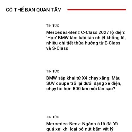
CÓ THỂ BẠN QUAN TÂM
TIN TỨC
Mercedes-Benz C-Class 2027 lộ diện:
‘Học’ BMW làm lưới tản nhiệt khổng lồ,
nhiều chi tiết thừa hưởng từ E-Class
và S-Class
TIN TỨC
BMW sắp khai tử X4 chạy xăng: Mẫu
SUV coupe trở lại dưới dạng xe điện,
chạy tới hơn 800 km mỗi lần sạc?
TIN TỨC
Mercedes-Benz: Ngành ô tô đã ‘đi
quá xa’ khi loại bỏ nút bấm vật lý