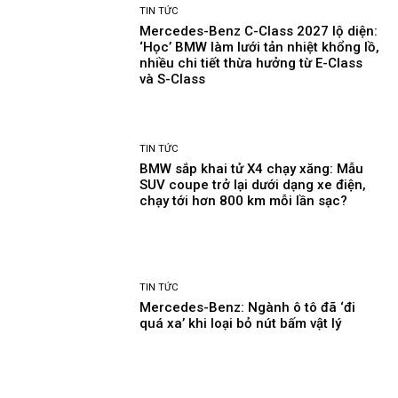
TIN TỨC
Mercedes-Benz C-Class 2027 lộ diện:
‘Học’ BMW làm lưới tản nhiệt khổng lồ,
nhiều chi tiết thừa hưởng từ E-Class
và S-Class
TIN TỨC
BMW sắp khai tử X4 chạy xăng: Mẫu
SUV coupe trở lại dưới dạng xe điện,
chạy tới hơn 800 km mỗi lần sạc?
TIN TỨC
Mercedes-Benz: Ngành ô tô đã ‘đi
quá xa’ khi loại bỏ nút bấm vật lý