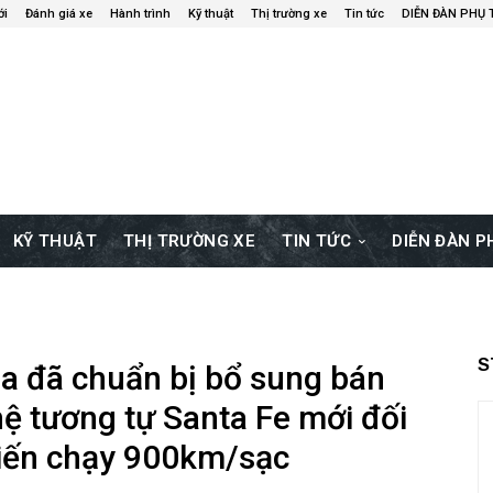
ới
Đánh giá xe
Hành trình
Kỹ thuật
Thị trường xe
Tin tức
DIỄN ĐÀN PHỤ
KỸ THUẬT
THỊ TRƯỜNG XE
TIN TỨC
DIỄN ĐÀN 
S
a đã chuẩn bị bổ sung bán
hệ tương tự Santa Fe mới đối
kiến chạy 900km/sạc