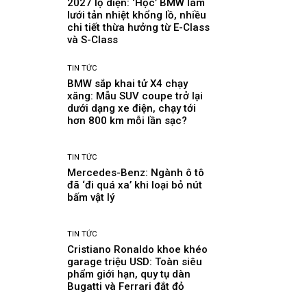
2027 lộ diện: ‘Học’ BMW làm
lưới tản nhiệt khổng lồ, nhiều
chi tiết thừa hưởng từ E-Class
và S-Class
TIN TỨC
BMW sắp khai tử X4 chạy
xăng: Mẫu SUV coupe trở lại
dưới dạng xe điện, chạy tới
hơn 800 km mỗi lần sạc?
TIN TỨC
Mercedes-Benz: Ngành ô tô
đã ‘đi quá xa’ khi loại bỏ nút
bấm vật lý
TIN TỨC
Cristiano Ronaldo khoe khéo
garage triệu USD: Toàn siêu
phẩm giới hạn, quy tụ dàn
Bugatti và Ferrari đắt đỏ