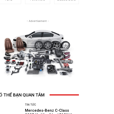
- Advertisement -
Ó THỂ BẠN QUAN TÂM
TIN TỨC
Mercedes-Benz C-Class