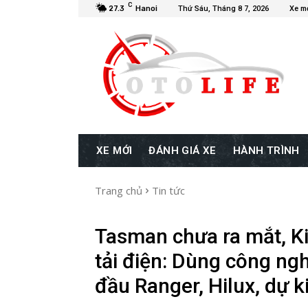
C
27.3
Hanoi
Thứ Sáu, Tháng 8 7, 2026
Xe m
XE MỚI
ĐÁNH GIÁ XE
HÀNH TRÌNH
Trang chủ
Tin tức
Tasman chưa ra mắt, Ki
tải điện: Dùng công ng
đầu Ranger, Hilux, dự 