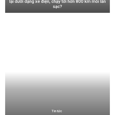
lại dưới dạng xe điện, chạy tới hơn 800 km mỗi lần
sạc?
Tin tức