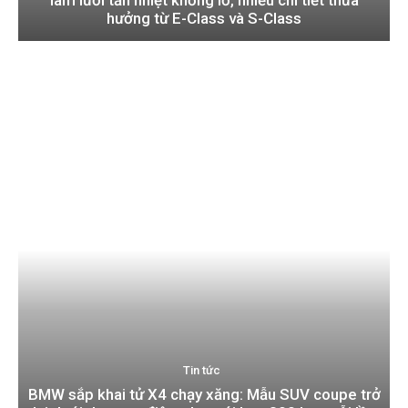
hưởng từ E-Class và S-Class
Tin tức
BMW sắp khai tử X4 chạy xăng: Mẫu SUV coupe trở