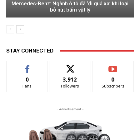
Mercedes-Benz: Ngành ô tô đã ‘đi quá xa’ khi loại
bỏ nút bấm vật lý
STAY CONNECTED
0
3,912
0
Fans
Followers
Subscribers
- Advertisement -