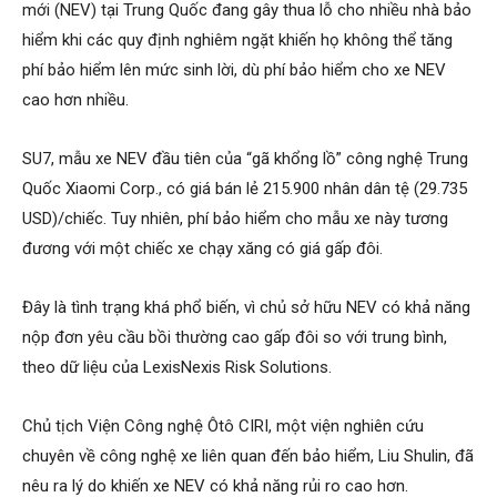
mới (NEV) tại Trung Quốc đang gây thua lỗ cho nhiều nhà bảo
hiểm khi các quy định nghiêm ngặt khiến họ không thể tăng
phí bảo hiểm lên mức sinh lời, dù phí bảo hiểm cho xe NEV
cao hơn nhiều.
SU7, mẫu xe NEV đầu tiên của “gã khổng lồ” công nghệ Trung
Quốc Xiaomi Corp., có giá bán lẻ 215.900 nhân dân tệ (29.735
USD)/chiếc. Tuy nhiên, phí bảo hiểm cho mẫu xe này tương
đương với một chiếc xe chạy xăng có giá gấp đôi.
Đây là tình trạng khá phổ biến, vì chủ sở hữu NEV có khả năng
nộp đơn yêu cầu bồi thường cao gấp đôi so với trung bình,
theo dữ liệu của LexisNexis Risk Solutions.
Chủ tịch Viện Công nghệ Ôtô CIRI, một viện nghiên cứu
chuyên về công nghệ xe liên quan đến bảo hiểm, Liu Shulin, đã
nêu ra lý do khiến xe NEV có khả năng rủi ro cao hơn.